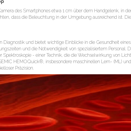
pp
e Kamera des Smartphones etwa 1 cm über dem Handgelenk, in der 
hten, dass die Beleuchtung in der Umgebung ausreichend ist. Die
n Diagnostik und bietet wichtige Einblicke in die Gesundheit eines 
ngszeiten und die Notwendigkeit von spezialisiertem Personal. De
er Spektroskopie - einer Technik, die die Wechselwirkung von Lic
SEMIC HEMOQuick®, insbesondere maschinellen Lern- (ML) und tie
lloser Präzision.