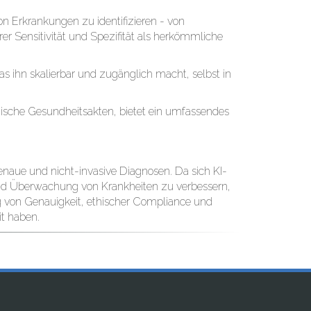
 von Erkrankungen zu identifizieren - von
er Sensitivität und Spezifität als herkömmliche
ihn skalierbar und zugänglich macht, selbst in
ische Gesundheitsakten, bietet ein umfassendes
 genaue und nicht-invasive Diagnosen. Da sich KI-
und Überwachung von Krankheiten zu verbessern,
ng von Genauigkeit, ethischer Compliance und
it haben.