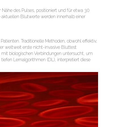
Nähe des Pulses, positioniert und für etwa 30
 aktuellen Blutwerte werden innerhalb einer
Patienten. Traditionelle Methoden, obwohl effektiv,
r weltweit erste nicht-invasive Bluttest
ht mit biologischen Verbindungen untersucht, um
fen Lernalgorithmen (DL), interpretiert diese