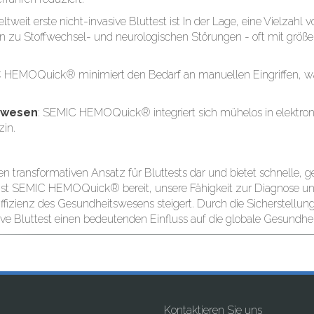
eltweit erste nicht-invasive Bluttest ist In der Lage, eine Vielzahl
n zu Stoffwechsel- und neurologischen Störungen - oft mit größer
 HEMOQuick® minimiert den Bedarf an manuellen Eingriffen, was 
tswesen
: SEMIC HEMOQuick® integriert sich mühelos in elektron
zin.
inen transformativen Ansatz für Bluttests dar und bietet schnelle,
 ist SEMIC HEMOQuick® bereit, unsere Fähigkeit zur Diagnose 
Effizienz des Gesundheitswesens steigert. Durch die Sicherstellu
ive Bluttest einen bedeutenden Einfluss auf die globale Gesundhe
Kontaktieren Sie uns