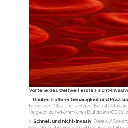
Vorteile des weltweit ersten nicht-invasiv
1.
Unübertroffene Genauigkeit und Präzisi
Networks (CNNs) und Recurrent Neural Networks (
Vergleich zu herkömmlichen Blutbildern (CBCs) z
2.
Schnell und nicht-invasiv
: Diese auf Spektr
mehrerer Blutabnahmen und langwieriger Laborver