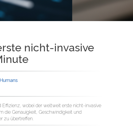
rste nicht-invasive
Minute
n Humans
 Effizienz, wobei der weltweit erste nicht-invasive
, um die Genauigkeit, Geschwindigkeit und
r zu übertreffen.