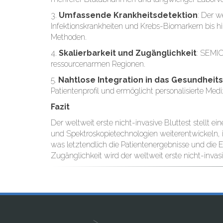
3.
Umfassende Krankheitsdetektion
: Der w
Infektionskrankheiten und Krebs-Biomarkern bis hi
Methoden.
4.
Skalierbarkeit und Zugänglichkeit
: SEMIC
ressourcenarmen Regionen.
5.
Nahtlose Integration in das Gesundhei
Patientenprofil und ermöglicht personalisierte Medi
Fazit
Der weltweit erste nicht-invasive Bluttest stellt e
und Spektroskopietechnologien weiterentwickeln,
was letztendlich die Patientenergebnisse und die 
Zugänglichkeit wird der weltweit erste nicht-invas