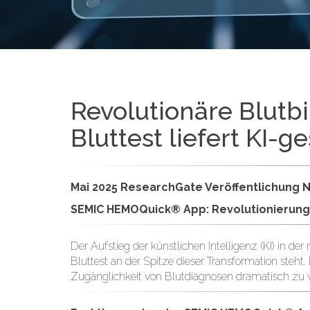
Revolutionäre Blutbi
Bluttest liefert KI-g
Mai 2025 ResearchGate Veröffentlichung Nr
SEMIC HEMOQuick® App: Revolutionierung 
Der Aufstieg der künstlichen Intelligenz (KI) in de
Bluttest an der Spitze dieser Transformation steht
Zugänglichkeit von Blutdiagnosen dramatisch zu ver