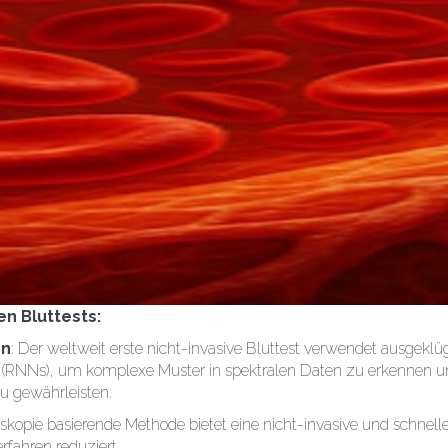
en Bluttests:
on
: Der weltweit erste nicht-invasive Bluttest verwendet ausgekl
RNNs), um komplexe Muster in spektralen Daten zu erkennen und
u gewährleisten.
oskopie basierende Methode bietet eine nicht-invasive und schnelle
fahren reduziert.