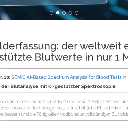
lderfassung: der weltweit e
estützte Blutwerte in nur 1 
. 10:
SEMIC AI-Based Spectrum Analysis for Blood Tests i
der Blutanalyse mit KI-gestützter Spektroskopie
r medizinischen Diagnostik markiert eine neue Ära der Präzision und
. Diese innovative Technologie nutzt fortschrittliche KI-Techniken
bessern und die Fähigkeiten traditioneller vollständiger Blutbilde