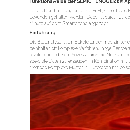
Funktionsweise der SEMIC HEMOQuick® A
Für die Durchführung einer Blutanalyse sollte di
Sekunden gehalten werden. Dabei ist darauf zu ac
Minute auf dem Smartphone angezeigt.
Einführung
Die Blutanalyse ist ein Eckpfeiler der medizinische
beinhalten oft komplexe Verfahren, lange Bearbeitu
revolutioniert diesen Prozess durch die Nutzung d
spektrale Daten zu erzeugen. In Kombination mit 
Methode komplexe Muster in Blutproben mit beispie